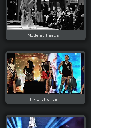
Mode et Tissus
Ink Girl France