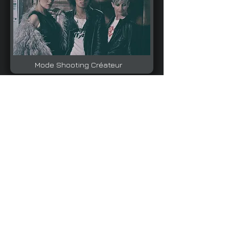
Mode Shooting Créateur
Tou'Shoots
Stylisme
Défilé
Mariage